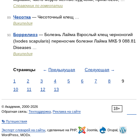
Справочник по гомеопатии
Чесотка
— Чесоточный клещ …
89
Википедия
Боррелиоз
— Болезнь Лайма Взрослый клещ черноногий
90
(Ixodes scapularis) переносчик болезни Лайма МКБ 9 088.81
Diseases …
Википедия
Страницы
←
Предыдущая
Следующая
→
1
2
3
4
5
6
7
8
9
10
11
12
13
© Академик, 2000-2026
18+
Обратная связь:
Техподдержка
,
Реклама на сайте
👣 Путешествия
Экспорт словарей на сайты
, сделанные на PHP,
Joomla,
Drupal,
WordPress, MODx.