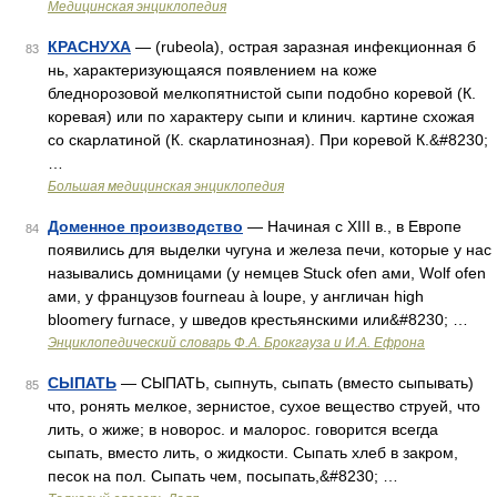
Медицинская энциклопедия
КРАСНУХА
— (rubeola), острая заразная инфекционная б
83
нь, характеризующаяся появлением на коже
бледнорозовой мелкопятнистой сыпи подобно коревой (К.
коревая) или по характеру сыпи и клинич. картине схожая
со скарлатиной (К. скарлатинозная). При коревой К.&#8230;
…
Большая медицинская энциклопедия
Доменное производство
— Начиная с XIII в., в Европе
84
появились для выделки чугуна и железа печи, которые у нас
назывались домницами (у немцев Stuck ofen ами, Wolf ofen
ами, y французов fourneau à loupe, у англичан high
bloomery furnace, у шведов крестьянскими или&#8230; …
Энциклопедический словарь Ф.А. Брокгауза и И.А. Ефрона
СЫПАТЬ
— СЫПАТЬ, сыпнуть, сыпать (вместо сыпывать)
85
что, ронять мелкое, зернистое, сухое вещество струей, что
лить, о жиже; в новорос. и малорос. говорится всегда
сыпать, вместо лить, о жидкости. Сыпать хлеб в закром,
песок на пол. Сыпать чем, посыпать,&#8230; …