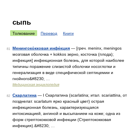
сыпь
Толкование
Перевод
Книги
Менингоко́кковая инфе́кция
— [греч. meninx, meningos
81
мозговая оболочка + kokkos зерно, косточка (плода);
инфекция] инфекционная болезнь, для которой наиболее
типичны поражение слизистой оболочки носоглотки и
генерализация в виде специфической септицемии и
гнойного&#8230; …
Медицинская энциклопедия
Скарлатина
— I Скарлатина (scarlatina; итал. scariattina, от
82
позднелат. scarlatum ярко красный цвет) острая
инфекционная болезнь, характеризующаяся
интоксикацией, ангиной и высыпанием на коже; одна из
форм стрептококковой инфекции (Стрептококковая
инфекция).&#8230; …