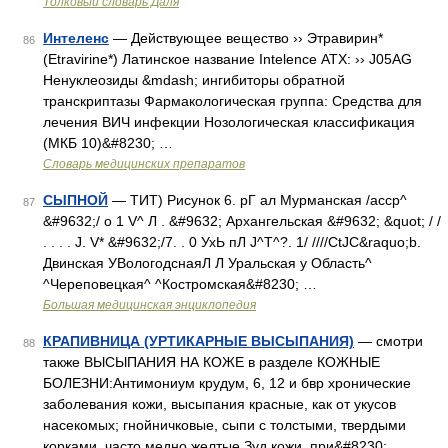
Толковый словарь Даля
Интеленс
— Действующее вещество ›› Этравирин*
86
(Etravirine*) Латинское название Intelence АТХ: ›› J05AG
Ненуклеозиды &mdash; ингибиторы обратной
транскриптазы Фармакологическая группа: Средства для
лечения ВИЧ инфекции Нозологическая классификация
(МКБ 10)&#8230; …
Словарь медицинских препаратов
СЫПНОЙ
— ТИТ) Рисунок 6. рГ ал Мурманская /асср^
87
&#9632;/ о 1 V^ Л . &#9632; Архангельская &#9632; &quot; / /
. . . . J. V* &#9632;/7. . 0 УхЬ пЛ J^T^?. 1/ ////CtJC&raquo;b.
Двинская УВологодснаяЛ Л Уральская у Область^
^Череповецкая^ ^Костромская&#8230; …
Большая медицинская энциклопедия
КРАПИВНИЦА (УРТИКАРНЫЕ ВЫСЫПАНИЯ)
— смотри
88
также ВЫСЫПАНИЯ НА КОЖЕ в разделе КОЖНЫЕ
БОЛЕЗНИ:Антимониум крудум, 6, 12 и бвр хронические
заболевания кожи, высыпания красные, как от укусов
насекомых; гнойничковые, сыпи с толстыми, твердыми
корками, часто медно желтые.Зуд кожи, при&#8230; …